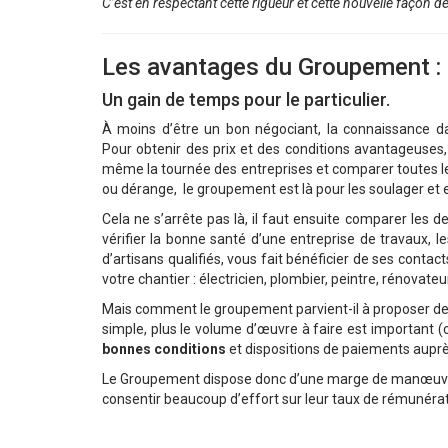
C’est en respectant cette rigueur et cette nouvelle façon
Les avantages du Groupement :
Un gain de temps pour le particulier.
À moins d’être un bon négociant, la connaissance dan
Pour obtenir des prix et des conditions avantageuses, i
même la tournée des entreprises et comparer toutes les
ou dérange, le groupement est là pour les soulager et ef
Cela ne s’arrête pas là, il faut ensuite comparer les d
vérifier la bonne santé d’une entreprise de travaux, 
d’artisans qualifiés, vous fait bénéficier de ses conta
votre chantier : électricien, plombier, peintre, rénovateur
Mais comment le groupement parvient-il à proposer des t
simple, plus le volume d’œuvre à faire est important (c’e
bonnes conditions
et dispositions de paiements auprè
Le Groupement dispose donc d’une marge de manœuvre pl
consentir beaucoup d’effort sur leur taux de rémunérati
.