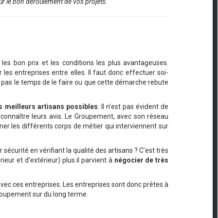
our le bon déroulement de vos projets.
les bon prix et les conditions les plus avantageuses.
les entreprises entre elles. Il faut donc effectuer soi-
t pas le temps de le faire ou que cette démarche rebute
s meilleurs artisans possibles
. Il n’est pas évident de
r connaître leurs avis. Le Groupement, avec son réseau
ner les différents corps de métier qui interviennent sur
curité en vérifiant la qualité des artisans ? C’est très
ieur et d’extérieur) plus il parvient à
négocier de très
ec ces entreprises. Les entreprises sont donc prêtes à
Groupement sur du long terme.