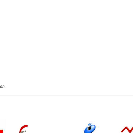
ion.
: