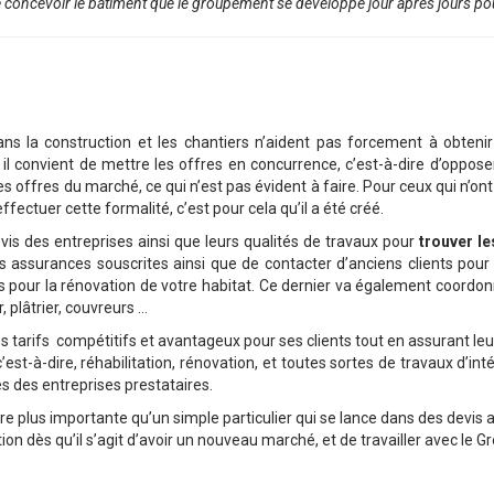
 de concevoir le bâtiment que le groupement se développe jour après jours p
s la construction et les chantiers n’aident pas forcement à obtenir 
l convient de mettre les offres en concurrence, c’est-à-dire d’opposer 
 offres du marché, ce qui n’est pas évident à faire. Pour ceux qui n’on
fectuer cette formalité, c’est pour cela qu’il a été créé.
evis des entreprises ainsi que leurs qualités de travaux pour
trouver le
les assurances souscrites ainsi que de contacter d’anciens clients pou
cts pour la rénovation de votre habitat. Ce dernier va également coordon
, plâtrier, couvreurs …
arifs compétitifs et avantageux pour ses clients tout en assurant leur sé
st-à-dire, réhabilitation, rénovation, et toutes sortes de travaux d’intér
s des entreprises prestataires.
us importante qu’un simple particulier qui se lance dans des devis av
on dès qu’il s’agit d’avoir un nouveau marché, et de travailler avec le 