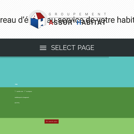
SELECT PAGE
L’état,
la
et
société civile
les citoyens
mobilisés pour le changement :
LA COP21
En savoir plus